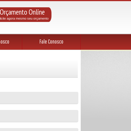
Orçamento Online
licite agora mesmo seu orçamento
nosco
Fale Conosco