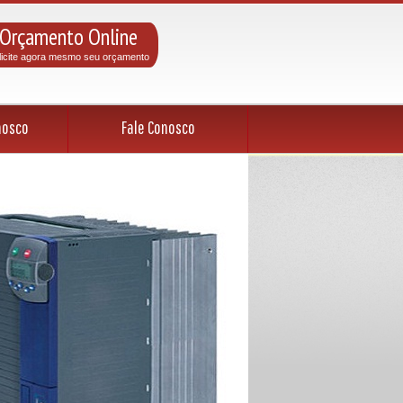
Orçamento Online
licite agora mesmo seu orçamento
nosco
Fale Conosco